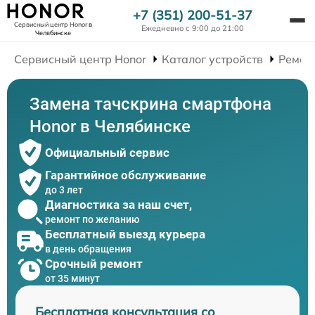
+7 (351) 200-51-37
Сервисный центр Honor
в
Ежедневно с 9:00 до 21:00
Челябинске
Сервисный центр Honor
Каталог устройств
Ремон
Замена тачскрина смартфона
Honor в Челябинске
Официальный сервис
Гарантийное обслуживание
до 3 лет
Диагностика за наш счет,
ремонт по желанию
Бесплатный выезд курьера
в день обращения
Срочный ремонт
от 35 минут
Бесплатная консультация со